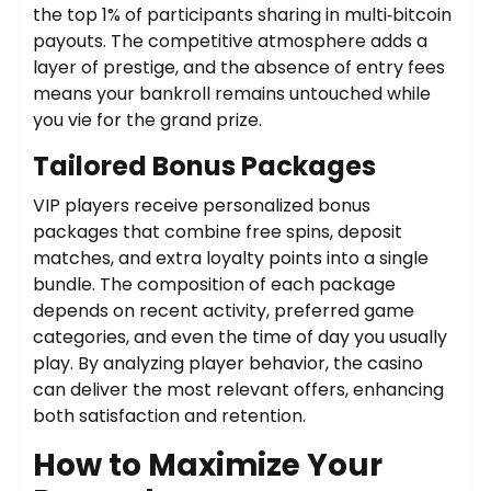
the top 1% of participants sharing in multi‑bitcoin
payouts. The competitive atmosphere adds a
layer of prestige, and the absence of entry fees
means your bankroll remains untouched while
you vie for the grand prize.
Tailored Bonus Packages
VIP players receive personalized bonus
packages that combine free spins, deposit
matches, and extra loyalty points into a single
bundle. The composition of each package
depends on recent activity, preferred game
categories, and even the time of day you usually
play. By analyzing player behavior, the casino
can deliver the most relevant offers, enhancing
both satisfaction and retention.
How to Maximize Your