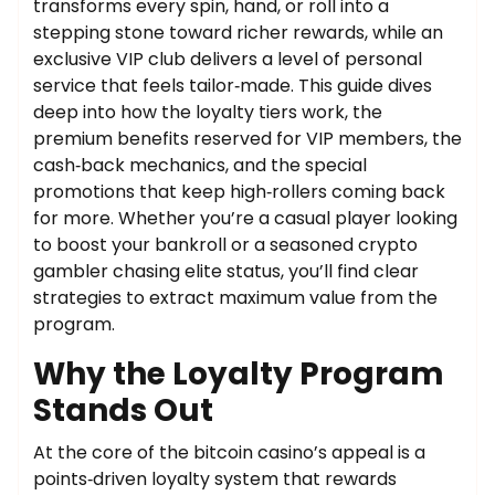
transforms every spin, hand, or roll into a
stepping stone toward richer rewards, while an
exclusive VIP club delivers a level of personal
service that feels tailor‑made. This guide dives
deep into how the loyalty tiers work, the
premium benefits reserved for VIP members, the
cash‑back mechanics, and the special
promotions that keep high‑rollers coming back
for more. Whether you’re a casual player looking
to boost your bankroll or a seasoned crypto
gambler chasing elite status, you’ll find clear
strategies to extract maximum value from the
program.
Why the Loyalty Program
Stands Out
At the core of the bitcoin casino’s appeal is a
points‑driven loyalty system that rewards