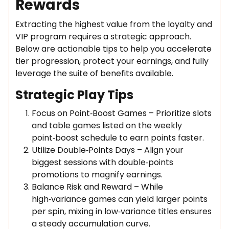
Rewards
Extracting the highest value from the loyalty and
VIP program requires a strategic approach.
Below are actionable tips to help you accelerate
tier progression, protect your earnings, and fully
leverage the suite of benefits available.
Strategic Play Tips
Focus on Point‑Boost Games – Prioritize slots
and table games listed on the weekly
point‑boost schedule to earn points faster.
Utilize Double‑Points Days – Align your
biggest sessions with double‑points
promotions to magnify earnings.
Balance Risk and Reward – While
high‑variance games can yield larger points
per spin, mixing in low‑variance titles ensures
a steady accumulation curve.