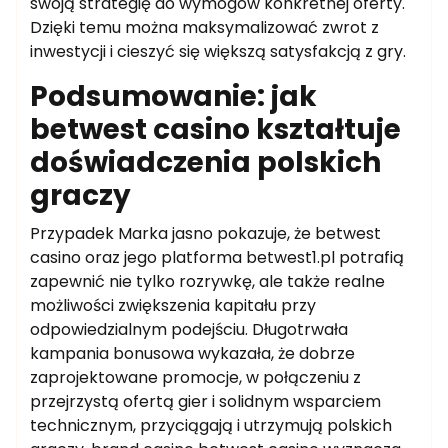
swoją strategię do wymogów konkretnej oferty.
Dzięki temu można maksymalizować zwrot z
inwestycji i cieszyć się większą satysfakcją z gry.
Podsumowanie: jak
betwest casino kształtuje
doświadczenia polskich
graczy
Przypadek Marka jasno pokazuje, że betwest
casino oraz jego platforma betwest1.pl potrafią
zapewnić nie tylko rozrywkę, ale także realne
możliwości zwiększenia kapitału przy
odpowiedzialnym podejściu. Długotrwała
kampania bonusowa wykazała, że dobrze
zaprojektowane promocje, w połączeniu z
przejrzystą ofertą gier i solidnym wsparciem
technicznym, przyciągają i utrzymują polskich