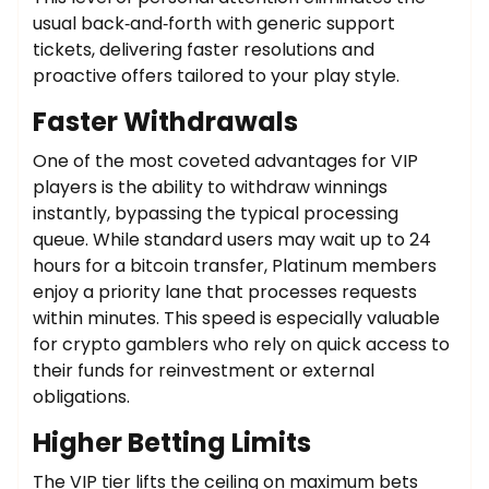
usual back‑and‑forth with generic support
tickets, delivering faster resolutions and
proactive offers tailored to your play style.
Faster Withdrawals
One of the most coveted advantages for VIP
players is the ability to withdraw winnings
instantly, bypassing the typical processing
queue. While standard users may wait up to 24
hours for a bitcoin transfer, Platinum members
enjoy a priority lane that processes requests
within minutes. This speed is especially valuable
for crypto gamblers who rely on quick access to
their funds for reinvestment or external
obligations.
Higher Betting Limits
The VIP tier lifts the ceiling on maximum bets