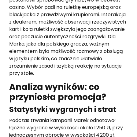
casino. Wybór padł na ruletkę europejską oraz
blackjacka z prawdziwymi krupierami. Interakcja
z dealerem, możliwość obserwacji rzeczywistych
kart i koła ruletki zwiększyła jego zaangażowanie
oraz poczucie autentyczności rozgrywki. Dla
Marka, jako dla polskiego gracza, ważnym
elementem była możliwość rozmowy z obsługą
w języku polskim, co znacznie ułatwiało
zrozumienie zasad i szybką reakcję na sytuacje
przy stole.
Analiza wyników: co
przyniosła promocja?
Statystyki wygranych i strat
Podczas trwania kampanii Marek odnotował
łączne wygrane w wysokości około 1 250 zł, przy
jednoczesnym obrocie w wysokości 4 200 zł.