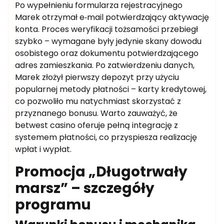
Po wypełnieniu formularza rejestracyjnego
Marek otrzymał e‑mail potwierdzający aktywację
konta. Proces weryfikacji tożsamości przebiegł
szybko – wymagane były jedynie skany dowodu
osobistego oraz dokumentu potwierdzającego
adres zamieszkania. Po zatwierdzeniu danych,
Marek złożył pierwszy depozyt przy użyciu
popularnej metody płatności – karty kredytowej,
co pozwoliło mu natychmiast skorzystać z
przyznanego bonusu. Warto zauważyć, że
betwest casino oferuje pełną integrację z
systemem płatności, co przyspiesza realizację
wpłat i wypłat.
Promocja „Długotrwały
marsz” – szczegóły
programu