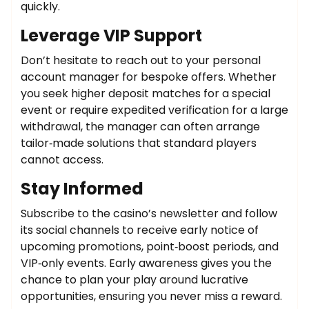
quickly.
Leverage VIP Support
Don’t hesitate to reach out to your personal
account manager for bespoke offers. Whether
you seek higher deposit matches for a special
event or require expedited verification for a large
withdrawal, the manager can often arrange
tailor‑made solutions that standard players
cannot access.
Stay Informed
Subscribe to the casino’s newsletter and follow
its social channels to receive early notice of
upcoming promotions, point‑boost periods, and
VIP‑only events. Early awareness gives you the
chance to plan your play around lucrative
opportunities, ensuring you never miss a reward.