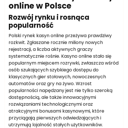
online w Polsce
Rozwój rynku i rosnąca
popularność
Polski rynek kasyn online przeżywa prawdziwy
rozkwit. Zgłaszane rocznie miliony nowych
rejestracji, a liczba aktywnych graczy
systematycznie rośnie. Kasyno online stało się
popularnym miejscem rozrywki, zwłaszcza wśród
osób szukających szybkiego dostępu do
klasycznych gier stołowych, nowoczesnych
automatów oraz gry na żywo. Wzrost
popularności napędzany jest nie tylko szeroką
dostępnością, ale także innowacyjnymi
rozwiązaniami technologicznymi oraz
atrakcyjnymi bonusami kasynowymi, które
przyciągają pierwszych odwiedzających i
utrzymują lojalność stałych użytkowników.