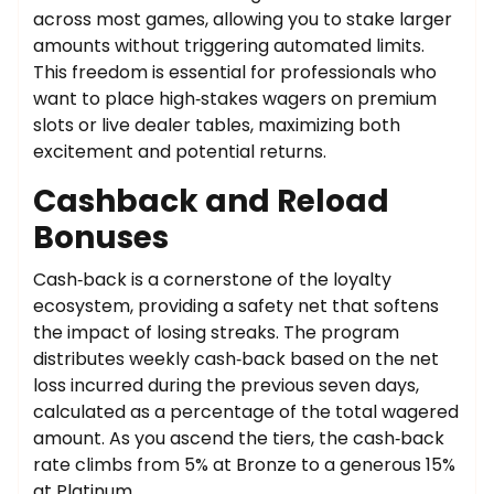
across most games, allowing you to stake larger
amounts without triggering automated limits.
This freedom is essential for professionals who
want to place high‑stakes wagers on premium
slots or live dealer tables, maximizing both
excitement and potential returns.
Cashback and Reload
Bonuses
Cash‑back is a cornerstone of the loyalty
ecosystem, providing a safety net that softens
the impact of losing streaks. The program
distributes weekly cash‑back based on the net
loss incurred during the previous seven days,
calculated as a percentage of the total wagered
amount. As you ascend the tiers, the cash‑back
rate climbs from 5% at Bronze to a generous 15%
at Platinum.