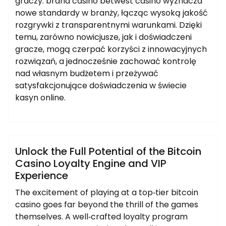
graczy. brand casino betwest casino wyznacza
nowe standardy w branży, łącząc wysoką jakość
rozgrywki z transparentnymi warunkami. Dzięki
temu, zarówno nowicjusze, jak i doświadczeni
gracze, mogą czerpać korzyści z innowacyjnych
rozwiązań, a jednocześnie zachować kontrolę
nad własnym budżetem i przeżywać
satysfakcjonujące doświadczenia w świecie
kasyn online.
,
,
,
backupadmin
-
1
casino
casino online
casino
Unlock the Full Potential of the Bitcoin
Casino Loyalty Engine and VIP
Experience
The excitement of playing at a top‑tier bitcoin
casino goes far beyond the thrill of the games
themselves. A well‑crafted loyalty program