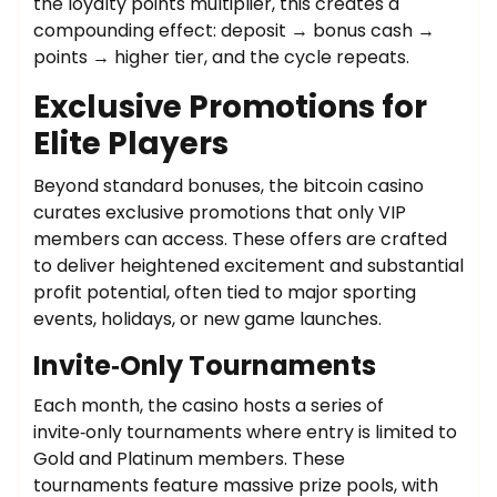
the loyalty points multiplier, this creates a
compounding effect: deposit → bonus cash →
points → higher tier, and the cycle repeats.
Exclusive Promotions for
Elite Players
Beyond standard bonuses, the bitcoin casino
curates exclusive promotions that only VIP
members can access. These offers are crafted
to deliver heightened excitement and substantial
profit potential, often tied to major sporting
events, holidays, or new game launches.
Invite‑Only Tournaments
Each month, the casino hosts a series of
invite‑only tournaments where entry is limited to
Gold and Platinum members. These
tournaments feature massive prize pools, with