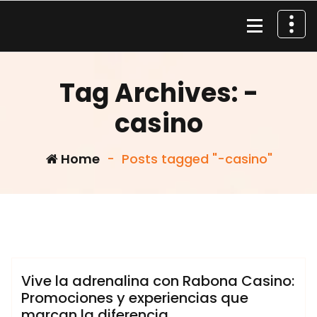
Skip
to
content
Material de Pesca
Tag Archives: -
casino
Home
-
Posts tagged "-casino"
,
,
,
,
backupadmin
-
-1
-casino
1
casino
casino
Vive la adrenalina con Rabona Casino:
Promociones y experiencias que
marcan la diferencia