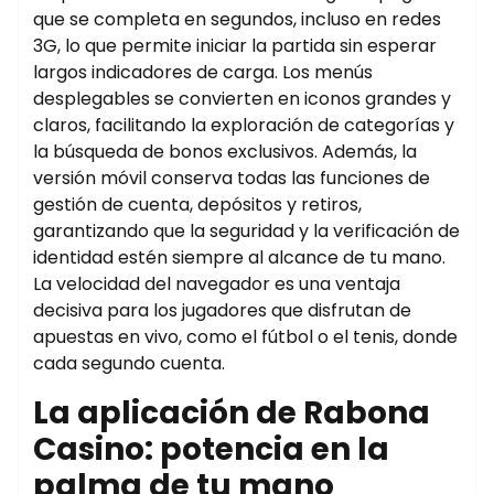
que se completa en segundos, incluso en redes
3G, lo que permite iniciar la partida sin esperar
largos indicadores de carga. Los menús
desplegables se convierten en iconos grandes y
claros, facilitando la exploración de categorías y
la búsqueda de bonos exclusivos. Además, la
versión móvil conserva todas las funciones de
gestión de cuenta, depósitos y retiros,
garantizando que la seguridad y la verificación de
identidad estén siempre al alcance de tu mano.
La velocidad del navegador es una ventaja
decisiva para los jugadores que disfrutan de
apuestas en vivo, como el fútbol o el tenis, donde
cada segundo cuenta.
La aplicación de Rabona
Casino: potencia en la
palma de tu mano