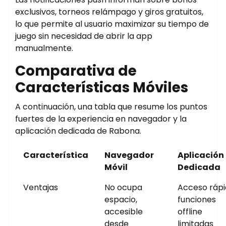
exclusivos, torneos relámpago y giros gratuitos,
lo que permite al usuario maximizar su tiempo de
juego sin necesidad de abrir la app
manualmente.
Comparativa de
Características Móviles
A continuación, una tabla que resume los puntos
fuertes de la experiencia en navegador y la
aplicación dedicada de Rabona.
Característica
Navegador
Aplicación
Móvil
Dedicada
Ventajas
No ocupa
Acceso rápi
espacio,
funciones
accesible
offline
desde
limitadas