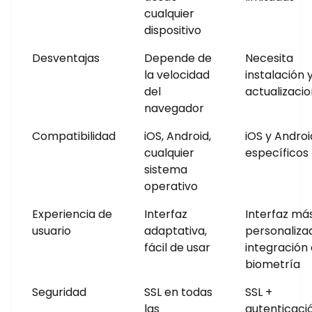
cualquier
dispositivo
Desventajas
Depende de
Necesita
la velocidad
instalación 
del
actualizaci
navegador
Compatibilidad
iOS, Android,
iOS y Androi
cualquier
específicos
sistema
operativo
Experiencia de
Interfaz
Interfaz má
usuario
adaptativa,
personaliza
fácil de usar
integración
biometría
Seguridad
SSL en todas
SSL +
las
autenticaci