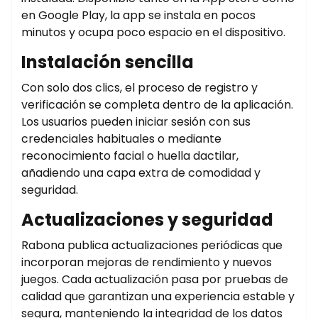
en Google Play, la app se instala en pocos
minutos y ocupa poco espacio en el dispositivo.
Instalación sencilla
Con solo dos clics, el proceso de registro y
verificación se completa dentro de la aplicación.
Los usuarios pueden iniciar sesión con sus
credenciales habituales o mediante
reconocimiento facial o huella dactilar,
añadiendo una capa extra de comodidad y
seguridad.
Actualizaciones y seguridad
Rabona publica actualizaciones periódicas que
incorporan mejoras de rendimiento y nuevos
juegos. Cada actualización pasa por pruebas de
calidad que garantizan una experiencia estable y
segura, manteniendo la integridad de los datos