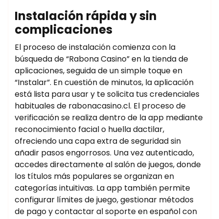
Instalación rápida y sin
complicaciones
El proceso de instalación comienza con la
búsqueda de “Rabona Casino” en la tienda de
aplicaciones, seguida de un simple toque en
“Instalar”. En cuestión de minutos, la aplicación
está lista para usar y te solicita tus credenciales
habituales de rabonacasino.cl. El proceso de
verificación se realiza dentro de la app mediante
reconocimiento facial o huella dactilar,
ofreciendo una capa extra de seguridad sin
añadir pasos engorrosos. Una vez autenticado,
accedes directamente al salón de juegos, donde
los títulos más populares se organizan en
categorías intuitivas. La app también permite
configurar límites de juego, gestionar métodos
de pago y contactar al soporte en español con