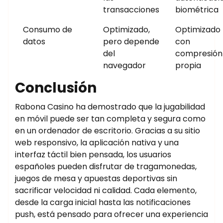
transacciones
biométrica
Consumo de
Optimizado,
Optimizado
datos
pero depende
con
del
compresión
navegador
propia
Conclusión
Rabona Casino ha demostrado que la jugabilidad
en móvil puede ser tan completa y segura como
en un ordenador de escritorio. Gracias a su sitio
web responsivo, la aplicación nativa y una
interfaz táctil bien pensada, los usuarios
españoles pueden disfrutar de tragamonedas,
juegos de mesa y apuestas deportivas sin
sacrificar velocidad ni calidad. Cada elemento,
desde la carga inicial hasta las notificaciones
push, está pensado para ofrecer una experiencia