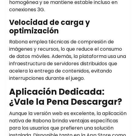
homogénea y se mantiene estable incluso en
conexiones 3G.
Velocidad de carga y
optimización
Rabona emplea técnicas de compresión de
imágenes y recursos, lo que reduce el consumo
de datos móviles. Además, la plataforma usa una
infraestructura de servidores distribuidos que
acelera la entrega de contenidos, evitando
interrupciones durante el juego.
Aplicación Dedicada:
¿Vale la Pena Descargar?
Aunque la versión web es excelente, la aplicación
nativa de Rabona brinda ventajas específicas
para los usuarios que prefieren una solución
instalada. Disponible tanto en la App Store como