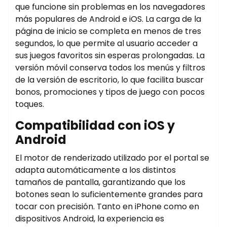
que funcione sin problemas en los navegadores
más populares de Android e iOS. La carga de la
página de inicio se completa en menos de tres
segundos, lo que permite al usuario acceder a
sus juegos favoritos sin esperas prolongadas. La
versión móvil conserva todos los menús y filtros
de la versión de escritorio, lo que facilita buscar
bonos, promociones y tipos de juego con pocos
toques.
Compatibilidad con iOS y
Android
El motor de renderizado utilizado por el portal se
adapta automáticamente a los distintos
tamaños de pantalla, garantizando que los
botones sean lo suficientemente grandes para
tocar con precisión. Tanto en iPhone como en
dispositivos Android, la experiencia es