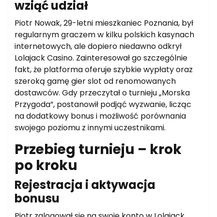
wziąć udział
Piotr Nowak, 29-letni mieszkaniec Poznania, był
regularnym graczem w kilku polskich kasynach
internetowych, ale dopiero niedawno odkrył
Lolajack Casino. Zainteresował go szczególnie
fakt, że platforma oferuje szybkie wypłaty oraz
szeroką gamę gier slot od renomowanych
dostawców. Gdy przeczytał o turnieju „Morska
Przygoda”, postanowił podjąć wyzwanie, licząc
na dodatkowy bonus i możliwość porównania
swojego poziomu z innymi uczestnikami.
Przebieg turnieju – krok
po kroku
Rejestracja i aktywacja
bonusu
Piotr zalogował się na swoje konto w Lolajack