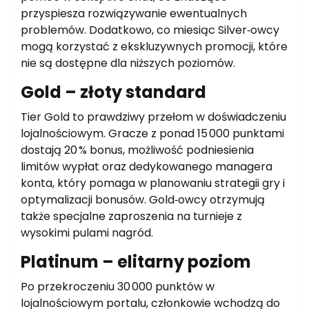
przyspiesza rozwiązywanie ewentualnych
problemów. Dodatkowo, co miesiąc Silver‑owcy
mogą korzystać z ekskluzywnych promocji, które
nie są dostępne dla niższych poziomów.
Gold – złoty standard
Tier Gold to prawdziwy przełom w doświadczeniu
lojalnościowym. Gracze z ponad 15 000 punktami
dostają 20 % bonus, możliwość podniesienia
limitów wypłat oraz dedykowanego managera
konta, który pomaga w planowaniu strategii gry i
optymalizacji bonusów. Gold‑owcy otrzymują
także specjalne zaproszenia na turnieje z
wysokimi pulami nagród.
Platinum – elitarny poziom
Po przekroczeniu 30 000 punktów w
lojalnościowym portalu, członkowie wchodzą do