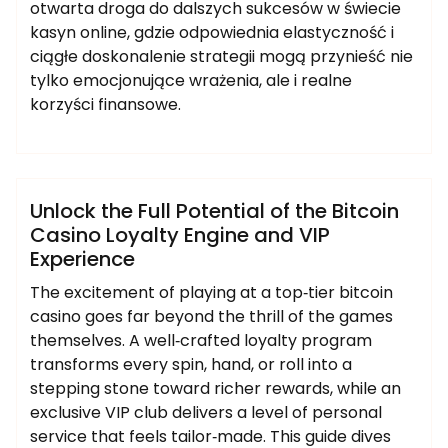
otwarta droga do dalszych sukcesów w świecie
kasyn online, gdzie odpowiednia elastyczność i
ciągłe doskonalenie strategii mogą przynieść nie
tylko emocjonujące wrażenia, ale i realne
korzyści finansowe.
,
,
,
backupadmin
-
1
casino
casino online
casino
Unlock the Full Potential of the Bitcoin
Casino Loyalty Engine and VIP
Experience
The excitement of playing at a top‑tier bitcoin
casino goes far beyond the thrill of the games
themselves. A well‑crafted loyalty program
transforms every spin, hand, or roll into a
stepping stone toward richer rewards, while an
exclusive VIP club delivers a level of personal
service that feels tailor‑made. This guide dives