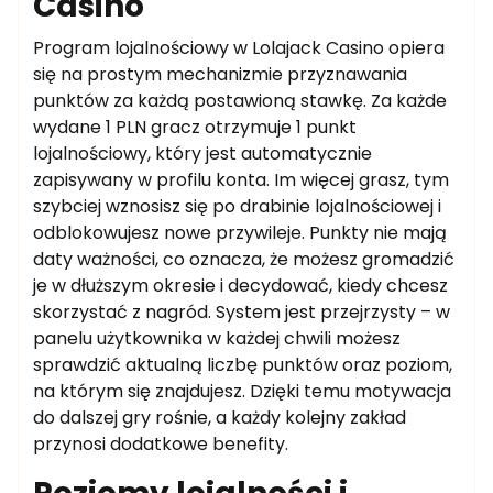
Casino
Program lojalnościowy w Lolajack Casino opiera
się na prostym mechanizmie przyznawania
punktów za każdą postawioną stawkę. Za każde
wydane 1 PLN gracz otrzymuje 1 punkt
lojalnościowy, który jest automatycznie
zapisywany w profilu konta. Im więcej grasz, tym
szybciej wznosisz się po drabinie lojalnościowej i
odblokowujesz nowe przywileje. Punkty nie mają
daty ważności, co oznacza, że możesz gromadzić
je w dłuższym okresie i decydować, kiedy chcesz
skorzystać z nagród. System jest przejrzysty – w
panelu użytkownika w każdej chwili możesz
sprawdzić aktualną liczbę punktów oraz poziom,
na którym się znajdujesz. Dzięki temu motywacja
do dalszej gry rośnie, a każdy kolejny zakład
przynosi dodatkowe benefity.