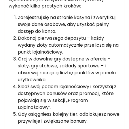
wykonać kilka prostych kroków:
Zarejestruj się na stronie kasyna i zweryfikuj
swoje dane osobowe, aby uzyskać pełny
dostęp do konta.
Dokonaj pierwszego depozytu – każdy
wydany złoty automatycznie przelicza się na
punkt lojalnościowy.
Graj w dowolne gry dostępne w ofercie –
sloty, gry stołowe, zakłady sportowe – i
obserwuj rosnącą liczbę punktów w panelu
użytkownika.
Śledź swój poziom lojalnościowy i korzystaj z
dostępnych bonusów oraz promocji, które
pojawiają się w sekcji „Program
Lojalnościowy”.
Gdy osiągniesz kolejny tier, odblokujesz nowe
przywileje i zwiększone bonusy.