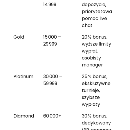
14 999
depozycie,
priorytetowa
pomoc live
chat
Gold
15 000 –
20 % bonus,
29 999
wyższe limity
wypłat,
osobisty
manager
Platinum
30 000 –
25 % bonus,
59 999
ekskluzywne
turnieje,
szybsze
wypłaty
Diamond
60 000+
30 % bonus,
dedykowany
VIP‑manager,