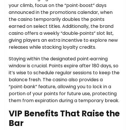
your climb, focus on the “point‑boost” days
announced in the promotions calendar, when
the casino temporarily doubles the points
earned on select titles. Additionally, the brand
casino offers a weekly “double‑points” slot list,
giving players an extra incentive to explore new
releases while stacking loyalty credits.
Staying within the designated point‑earning
window is crucial. Points expire after 180 days, so
it’s wise to schedule regular sessions to keep the
balance fresh. The casino also provides a
“point‑bank” feature, allowing you to lock in a
portion of your points for future use, protecting
them from expiration during a temporary break.
VIP Benefits That Raise the
Bar