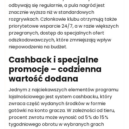
odbywają się regularnie, a pula nagród jest
znacznie wyższa niż w standardowych
rozgrywkach. Członkowie klubu otrzymują także
priorytetowe wsparcie 24/7, a w razie większych
przegranych, dostęp do specjalnych ofert
odszkodowawczych, które zmniejszają wpływ
niepowodzenia na budżet.
Cashback i specjalne
promocje – codzienna
wartość dodana
Jednym z najciekawszych elementów programu
lojalnościowego jest system cashbacku, który
zwraca część wydanych środków w formie
gotówki na konto gracza. W zależności od tieru,
procent zwrotu może wynosić od 5 % do 15 %
tygodniowego obrotu w wybranych grach