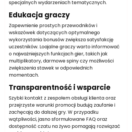
specjalnych wydarzeniach tematycznych.
Edukacja graczy
Zapewnienie prostych przewodników i
wskazówek dotyczących optymalnego
wykorzystania bonusów zwiększa satysfakcję
uczestników. Loajalne graczy warto informować
o najważniejszych funkcjach gier, takich jak
multiplikatory, darmowe spiny czy możliwości
zwiększenia stawek w odpowiednich
momentach.
Transparentność i wsparcie
Szybki kontakt z zespołem obsługi klienta oraz
przejrzyste warunki promocji budują zaufanie i
zachęcają do dalszej gry. W przypadku
wątpliwości, jasno sformułowane FAQ oraz
dostępność czatu na żywo pomagają rozwiązać