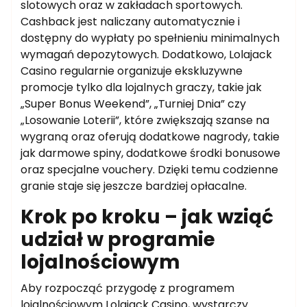
slotowych oraz w zakładach sportowych.
Cashback jest naliczany automatycznie i
dostępny do wypłaty po spełnieniu minimalnych
wymagań depozytowych. Dodatkowo, Lolajack
Casino regularnie organizuje ekskluzywne
promocje tylko dla lojalnych graczy, takie jak
„Super Bonus Weekend”, „Turniej Dnia” czy
„Losowanie Loterii”, które zwiększają szanse na
wygraną oraz oferują dodatkowe nagrody, takie
jak darmowe spiny, dodatkowe środki bonusowe
oraz specjalne vouchery. Dzięki temu codzienne
granie staje się jeszcze bardziej opłacalne.
Krok po kroku – jak wziąć
udział w programie
lojalnościowym
Aby rozpocząć przygodę z programem
lojalnościowym Lolajack Casino, wystarczy