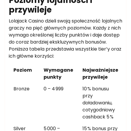
Poziomy lojalności i
przywileje
Lolajack Casino dzieli swoją społeczność lojalnych
graczy na pięć głównych poziomów. Każdy z nich
wymaga określonej liczby punktów i daje dostęp
do coraz bardziej ekskluzywnych bonusów.
Poniższa tabela przedstawia wszystkie tier’y oraz
ich główne korzyści:
Poziom
Wymagane
Najważniejsze
punkty
przywileje
Bronze
0 – 4 999
10 % bonusu
przy
doładowaniu,
cotygodniowy
cashback 5 %
Silver
5 000 –
15 % bonus przy