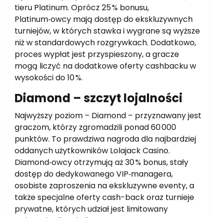
tieru Platinum. Oprócz 25 % bonusu,
Platinum‑owcy mają dostęp do ekskluzywnych
turniejów, w których stawka i wygrane są wyższe
niż w standardowych rozgrywkach. Dodatkowo,
proces wypłat jest przyspieszony, a gracze
mogą liczyć na dodatkowe oferty cashbacku w
wysokości do 10 %.
Diamond – szczyt lojalności
Najwyższy poziom – Diamond – przyznawany jest
graczom, którzy zgromadzili ponad 60 000
punktów. To prawdziwa nagroda dla najbardziej
oddanych użytkowników Lolajack Casino.
Diamond‑owcy otrzymują aż 30 % bonus, stały
dostęp do dedykowanego VIP‑managera,
osobiste zaproszenia na ekskluzywne eventy, a
także specjalne oferty cash-back oraz turnieje
prywatne, których udział jest limitowany