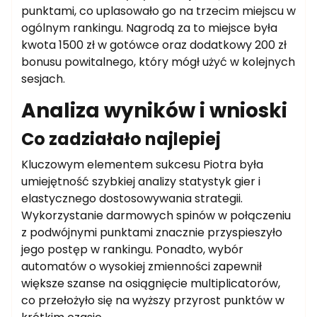
punktami, co uplasowało go na trzecim miejscu w
ogólnym rankingu. Nagrodą za to miejsce była
kwota 1500 zł w gotówce oraz dodatkowy 200 zł
bonusu powitalnego, który mógł użyć w kolejnych
sesjach.
Analiza wyników i wnioski
Co zadziałało najlepiej
Kluczowym elementem sukcesu Piotra była
umiejętność szybkiej analizy statystyk gier i
elastycznego dostosowywania strategii.
Wykorzystanie darmowych spinów w połączeniu
z podwójnymi punktami znacznie przyspieszyło
jego postęp w rankingu. Ponadto, wybór
automatów o wysokiej zmienności zapewnił
większe szanse na osiągnięcie multiplicatorów,
co przełożyło się na wyższy przyrost punktów w