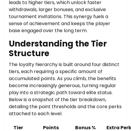
leads to higher tiers, which unlock faster
withdrawals, larger bonuses, and exclusive
tournament invitations. This synergy fuels a
sense of achievement and keeps the player
base engaged over the long term.
Understanding the Tier
Structure
The loyalty hierarchy is built around four distinct
tiers, each requiring a specific amount of
accumulated points. As you climb, the benefits
become increasingly generous, turning regular
play into a strategic path toward elite status.
Below is a snapshot of the tier breakdown,
detailing the point thresholds and the core perks
attached to each level.
Tier
Points
Bonus %
Extra Per