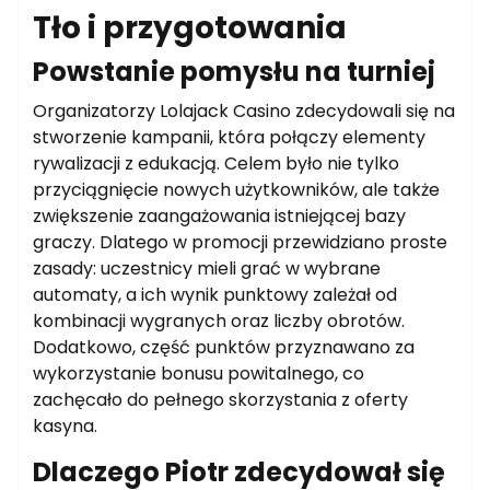
Tło i przygotowania
Powstanie pomysłu na turniej
Organizatorzy Lolajack Casino zdecydowali się na
stworzenie kampanii, która połączy elementy
rywalizacji z edukacją. Celem było nie tylko
przyciągnięcie nowych użytkowników, ale także
zwiększenie zaangażowania istniejącej bazy
graczy. Dlatego w promocji przewidziano proste
zasady: uczestnicy mieli grać w wybrane
automaty, a ich wynik punktowy zależał od
kombinacji wygranych oraz liczby obrotów.
Dodatkowo, część punktów przyznawano za
wykorzystanie bonusu powitalnego, co
zachęcało do pełnego skorzystania z oferty
kasyna.
Dlaczego Piotr zdecydował się