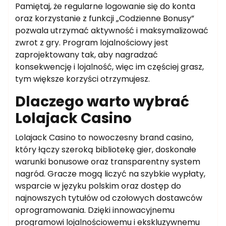
Pamiętaj, że regularne logowanie się do konta
oraz korzystanie z funkcji „Codzienne Bonusy”
pozwala utrzymać aktywność i maksymalizować
zwrot z gry. Program lojalnościowy jest
zaprojektowany tak, aby nagradzać
konsekwencję i lojalność, więc im częściej grasz,
tym większe korzyści otrzymujesz.
Dlaczego warto wybrać
Lolajack Casino
Lolajack Casino to nowoczesny brand casino,
który łączy szeroką bibliotekę gier, doskonałe
warunki bonusowe oraz transparentny system
nagród. Gracze mogą liczyć na szybkie wypłaty,
wsparcie w języku polskim oraz dostęp do
najnowszych tytułów od czołowych dostawców
oprogramowania. Dzięki innowacyjnemu
programowi lojalnościowemu i ekskluzywnemu