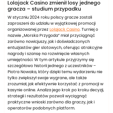
Lolajack Casino zmienił losy jednego
gracza – studium przypadku
W styczniu 2024 roku polscy gracze zostali
zaproszeni do udziału w wyjątkowej promocji
organizowanej przez
Lolajack Casino
. Turniej o
nazwie „Morska Przygoda” miał przyciągnąć
zarówno nowicjuszy, jak i doświadczonych
entuzjastów gier slotowych, oferując atrakcyjne
nagrody i szansę na rozwinięcie własnych
umiejętności. W tym artykule przyjrzymy się
szczegółowo historii jednego z uczestników –
Piotra Nowaka, który dzięki temu wydarzeniu nie
tylko zwiększył swoje wygrane, ale także
zrozumiał, jak efektywnie korzystać z promocji w
kasynie online. Analiza jego krok po kroku decyzji,
strategii i rezultatów pozwoli wyciągnąć
praktyczne wnioski zarówno dla graczy, jak i
operatorów podobnych platform.