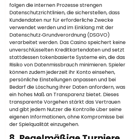
folgen die internen Prozesse strengen
Datenschutzrichtlinien, die sicherstellen, dass
Kundendaten nur für erforderliche Zwecke
verwendet werden und im Einklang mit der
Datenschutz‑Grundverordnung (DSGVO)
verarbeitet werden. Das Casino speichert keine
unverschlüsselten Kreditkartendaten und setzt
stattdessen tokenbasierte Systeme ein, die das
Risiko von Datenmissbrauch minimieren. Spieler
können zudem jederzeit ihr Konto einsehen,
persönliche Einstellungen anpassen und bei
Bedarf die Löschung ihrer Daten anfordern, was
ein hohes Maß an Transparenz bietet. Dieses
transparente Vorgehen stärkt das Vertrauen
und gibt jedem Nutzer die Kontrolle über seine
eigenen Informationen, ohne Kompromisse bei
der Spielqualität einzugehen.
8. Regelmäßige Turniere