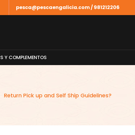
pesca@pescaengalicia.com / 981212206
O
S
Y
C
O
M
P
L
E
M
E
N
T
O
S
-
Return Pick up and Self Ship Guidelines?