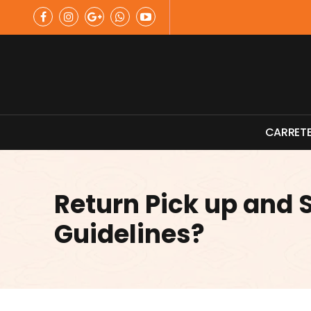
Skip
to
content
Material de Pesca
C
A
R
R
E
T
Return Pick up and S
Guidelines?