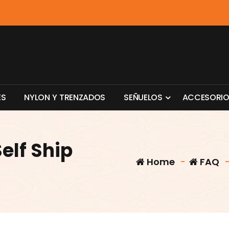
E
S
N
Y
L
O
N
Y
T
R
E
N
Z
A
D
O
S
S
E
Ñ
U
E
L
O
S
A
C
C
E
S
O
R
I
elf Ship
Home
-
FAQ