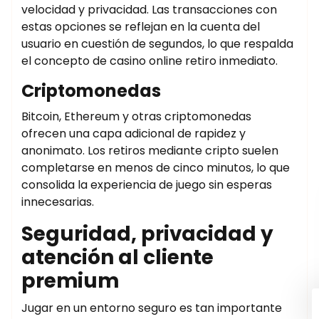
velocidad y privacidad. Las transacciones con
estas opciones se reflejan en la cuenta del
usuario en cuestión de segundos, lo que respalda
el concepto de casino online retiro inmediato.
Criptomonedas
Bitcoin, Ethereum y otras criptomonedas
ofrecen una capa adicional de rapidez y
anonimato. Los retiros mediante cripto suelen
completarse en menos de cinco minutos, lo que
consolida la experiencia de juego sin esperas
innecesarias.
Seguridad, privacidad y
atención al cliente
premium
Jugar en un entorno seguro es tan importante