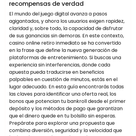
recompensas de verdad
El mundo del juego digital avanza a pasos
agigantados, y ahora los usuarios exigen rapidez,
claridad y, sobre todo, la capacidad de disfrutar
de sus ganancias sin demoras. En este contexto,
casino online retiro inmediato se ha convertido
en la frase que define la nueva generación de
plataformas de entretenimiento. Si buscas una
experiencia sin interferencias, donde cada
apuesta pueda traducirse en beneficios
palpables en cuestión de minutos, estás en el
lugar adecuado. En esta guía encontrarás todas
las claves para identificar una oferta real, los
bonos que potencian tu bankroll desde el primer
depósito y los métodos de pago que garantizan
que el dinero quede en tu bolsillo sin esperas.
Prepárate para explorar una propuesta que
combina diversión, seguridad y la velocidad que