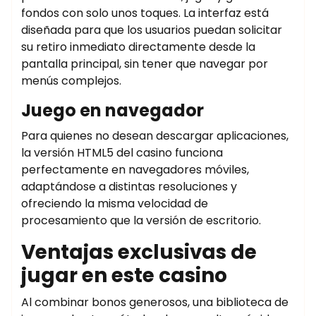
fondos con solo unos toques. La interfaz está
diseñada para que los usuarios puedan solicitar
su retiro inmediato directamente desde la
pantalla principal, sin tener que navegar por
menús complejos.
Juego en navegador
Para quienes no desean descargar aplicaciones,
la versión HTML5 del casino funciona
perfectamente en navegadores móviles,
adaptándose a distintas resoluciones y
ofreciendo la misma velocidad de
procesamiento que la versión de escritorio.
Ventajas exclusivas de
jugar en este casino
Al combinar bonos generosos, una biblioteca de