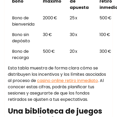
bono
máximo
de
retiro
apuesta
inmedi
Bono de
2000 €
25 x
500 €
bienvenida
Bono sin
30 €
30 x
100 €
depósito
Bono de
500 €
20 x
300 €
recarga
Esta tabla muestra de forma clara cómo se
distribuyen los incentivos y los límites asociados
al proceso de
casino online retiro inmediato
. Al
conocer estas cifras, podrás planificar tus
sesiones y asegurarte de que los fondos
retirados se ajusten a tus expectativas.
Una biblioteca de juegos