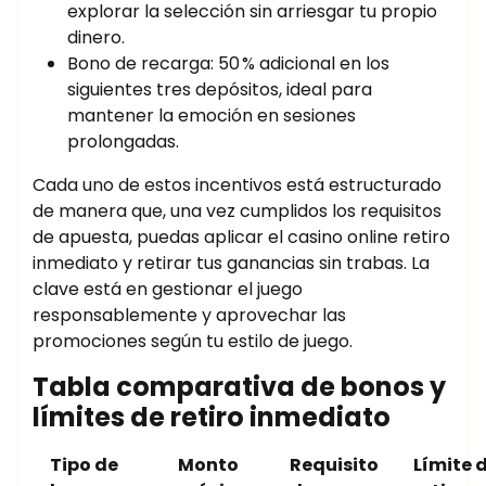
explorar la selección sin arriesgar tu propio
dinero.
Bono de recarga: 50 % adicional en los
siguientes tres depósitos, ideal para
mantener la emoción en sesiones
prolongadas.
Cada uno de estos incentivos está estructurado
de manera que, una vez cumplidos los requisitos
de apuesta, puedas aplicar el casino online retiro
inmediato y retirar tus ganancias sin trabas. La
clave está en gestionar el juego
responsablemente y aprovechar las
promociones según tu estilo de juego.
Tabla comparativa de bonos y
límites de retiro inmediato
Tipo de
Monto
Requisito
Límite 