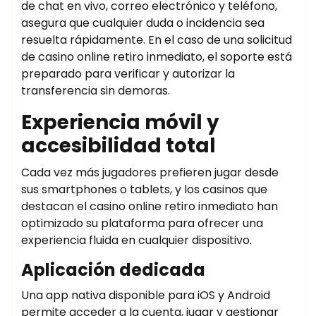
de chat en vivo, correo electrónico y teléfono,
asegura que cualquier duda o incidencia sea
resuelta rápidamente. En el caso de una solicitud
de casino online retiro inmediato, el soporte está
preparado para verificar y autorizar la
transferencia sin demoras.
Experiencia móvil y
accesibilidad total
Cada vez más jugadores prefieren jugar desde
sus smartphones o tablets, y los casinos que
destacan el casino online retiro inmediato han
optimizado su plataforma para ofrecer una
experiencia fluida en cualquier dispositivo.
Aplicación dedicada
Una app nativa disponible para iOS y Android
permite acceder a la cuenta, jugar y gestionar