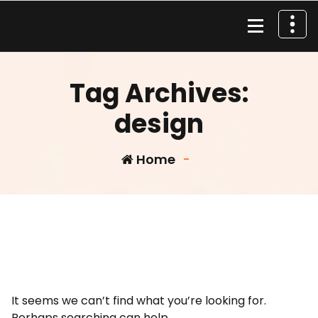
Skip
to
content
Material de Pesca
Tag Archives:
design
Home
-
It seems we can’t find what you’re looking for.
Perhaps searching can help.