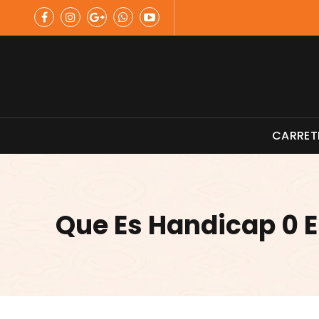
Skip
to
content
Material de Pesca
CARRET
Que Es Handicap 0 