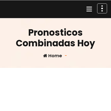
Skip
to
content
Material de Pesca
Pronosticos
Combinadas Hoy
Home
-