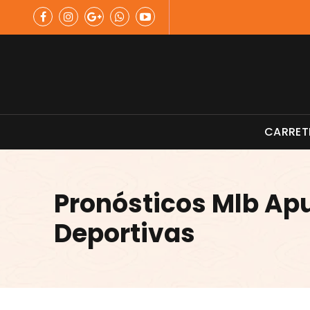
Skip
to
content
Material de Pesca
CARRET
Pronósticos Mlb Ap
Deportivas