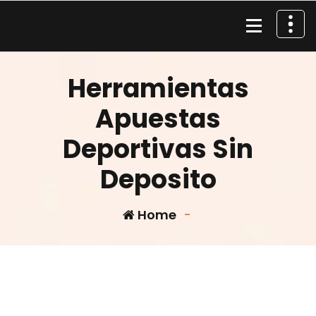
Skip
to
content
Material de Pesca
Herramientas
Apuestas
Deportivas Sin
Deposito
Home
-