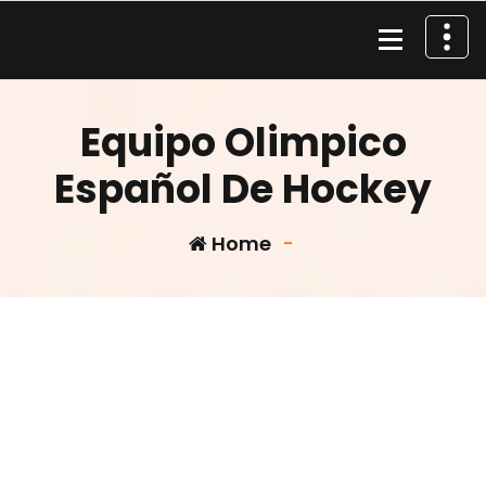
Skip
to
content
Material de Pesca
Equipo Olimpico
Español De Hockey
Home
-