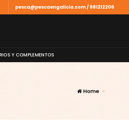
pesca@pescaengalicia.com / 981212206
RIOS Y COMPLEMENTOS
Home
-