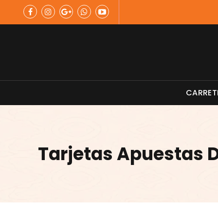
Skip
to
content
Material de Pesca
CARRET
Tarjetas Apuestas 