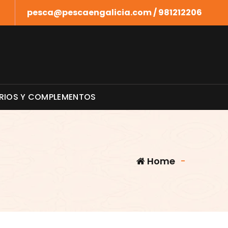
pesca@pescaengalicia.com / 981212206
RIOS Y COMPLEMENTOS
Home
-