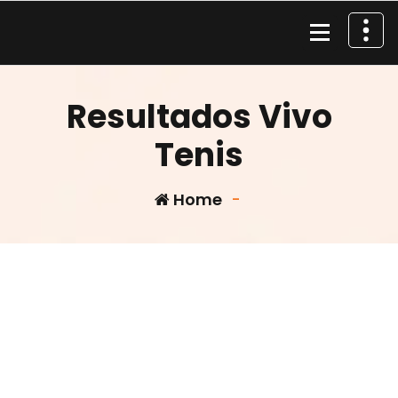
Skip
to
content
Material de Pesca
Resultados Vivo
Tenis
Home
-