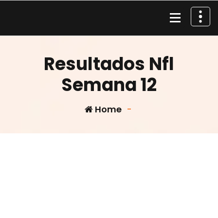
Skip
to
content
Material de Pesca
Resultados Nfl
Semana 12
Home
-