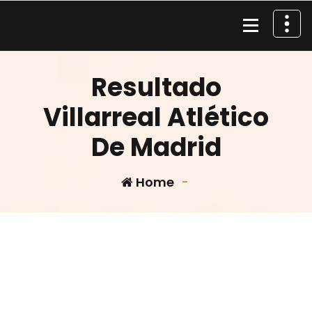
Skip
to
content
Material de Pesca
Resultado
Villarreal Atlético
De Madrid
Home
-