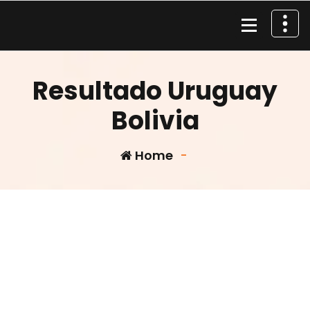
Skip
to
content
Material de Pesca
Resultado Uruguay
Bolivia
Home
-