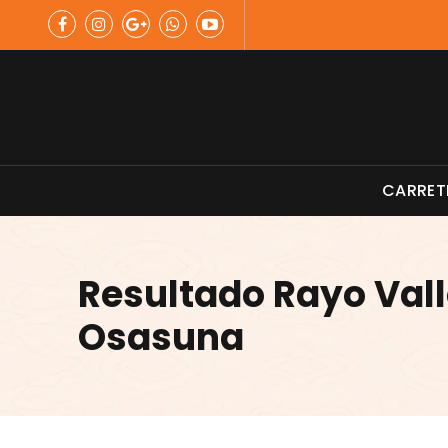
Skip
to
content
Material de Pesca
CARRET
Resultado Rayo Val
Osasuna