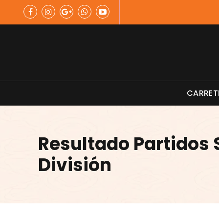
Skip
to
content
Material de Pesca
CARRET
Resultado Partidos
División