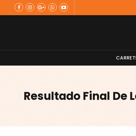
Skip
to
content
Material de Pesca
CARRET
Resultado Final De 