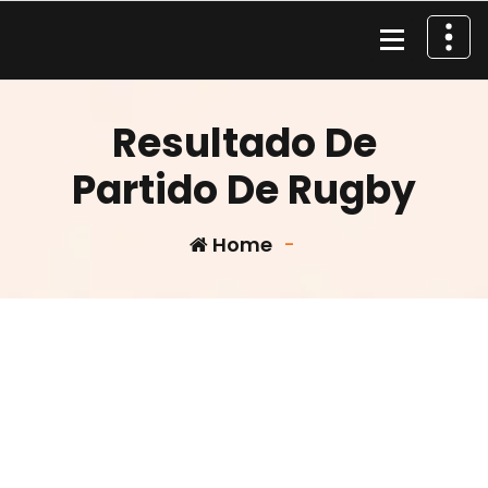
Skip
to
content
Material de Pesca
Resultado De
Partido De Rugby
Home
-