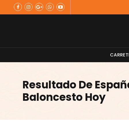
Skip
to
content
Material de Pesca
CARRET
Resultado De Españ
Baloncesto Hoy