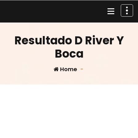
Skip
to
content
Material de Pesca
Resultado D River Y
Boca
Home
-