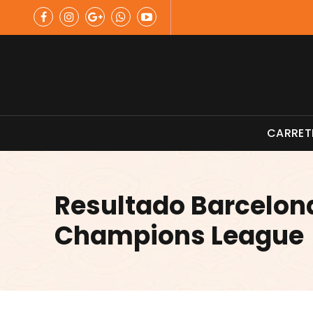
Skip
to
content
Material de Pesca
CARRET
Resultado Barcelon
Champions League