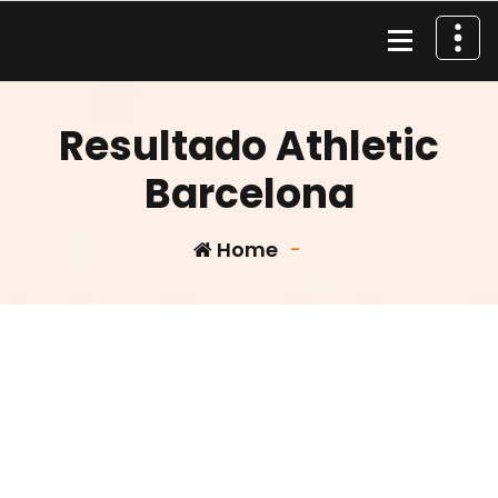
Skip
to
content
Material de Pesca
Resultado Athletic
Barcelona
Home
-