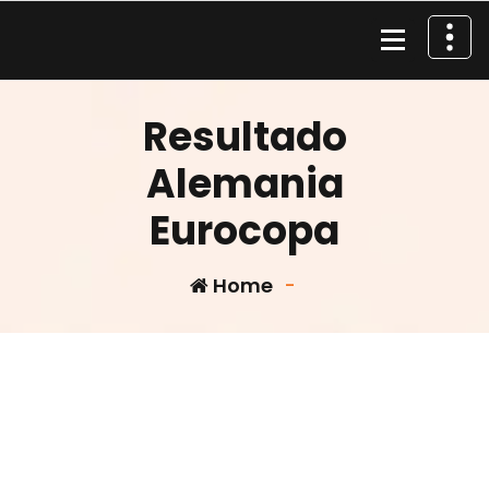
Skip
to
content
Material de Pesca
Resultado
Alemania
Eurocopa
Home
-