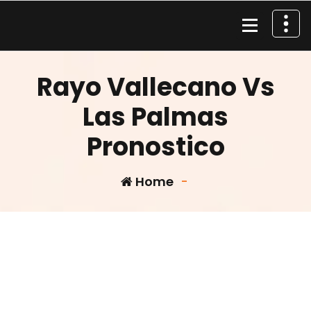
Skip
to
content
Material de Pesca
Rayo Vallecano Vs
Las Palmas
Pronostico
Home
-