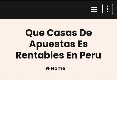
Skip
to
content
Material de Pesca
Que Casas De
Apuestas Es
Rentables En Peru
Home
-