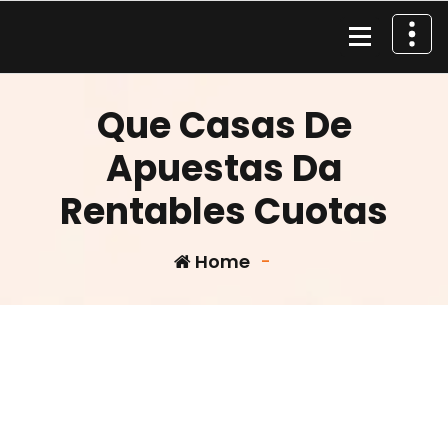
Skip
to
content
Material de Pesca
Que Casas De
Apuestas Da
Rentables Cuotas
Home
-