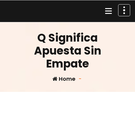
Skip
to
content
Material de Pesca
Q Significa
Apuesta Sin
Empate
Home
-