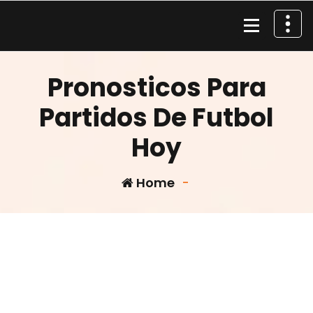
Skip
to
content
Material de Pesca
Pronosticos Para
Partidos De Futbol
Hoy
Home
-