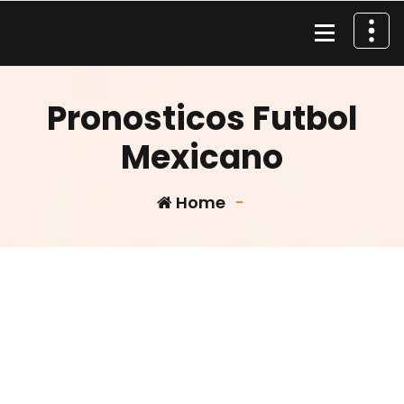
Skip
to
content
Material de Pesca
Pronosticos Futbol
Mexicano
Home
-