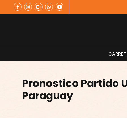
Skip
to
content
Material de Pesca
CARRET
Pronostico Partido 
Paraguay