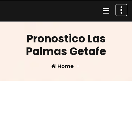
Skip
to
content
Material de Pesca
Pronostico Las
Palmas Getafe
Home
-