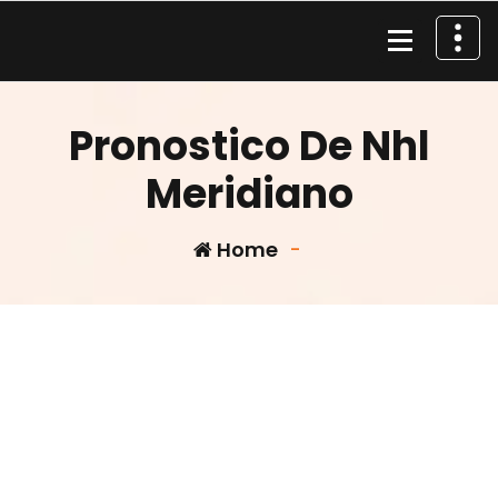
Skip
to
content
Material de Pesca
Pronostico De Nhl
Meridiano
Home
-