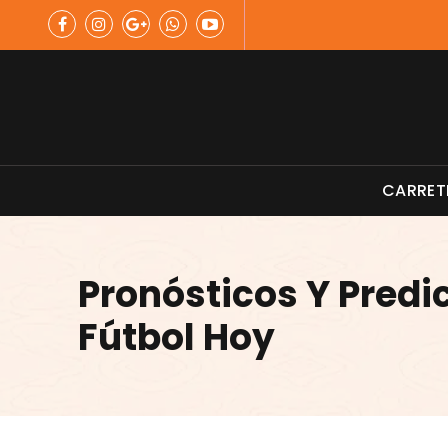
Skip
to
content
Material de Pesca
CARRET
Pronósticos Y Predi
Fútbol Hoy