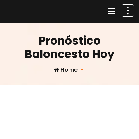
Skip
to
content
Material de Pesca
Pronóstico
Baloncesto Hoy
Home
-