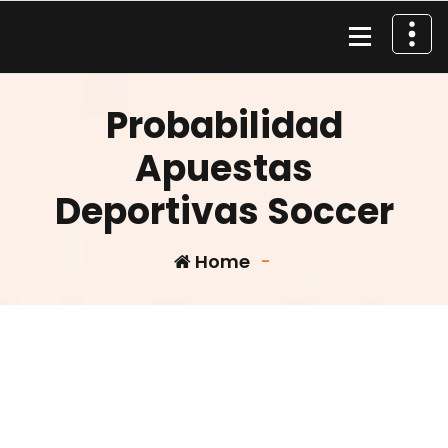
Skip
to
content
Material de Pesca
Probabilidad
Apuestas
Deportivas Soccer
Home
-