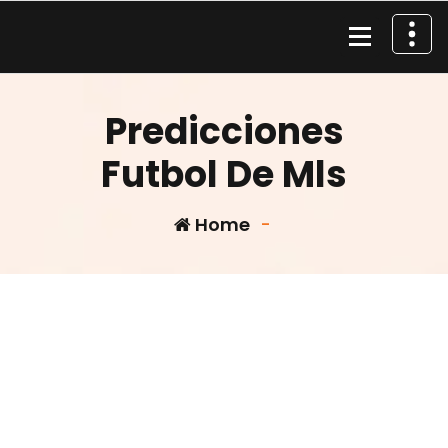
Skip
to
content
Material de Pesca
Predicciones
Futbol De Mls
Home
-