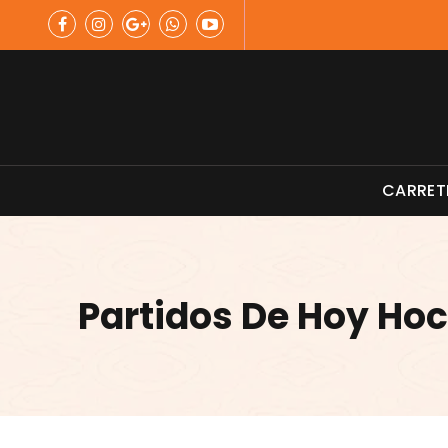
Skip
to
content
Material de Pesca
CARRET
Partidos De Hoy Ho