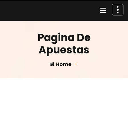
Skip
to
content
Material de Pesca
Pagina De
Apuestas
Home
-