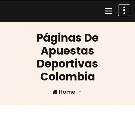
Skip
to
content
Material de Pesca
Páginas De
Apuestas
Deportivas
Colombia
Home
-