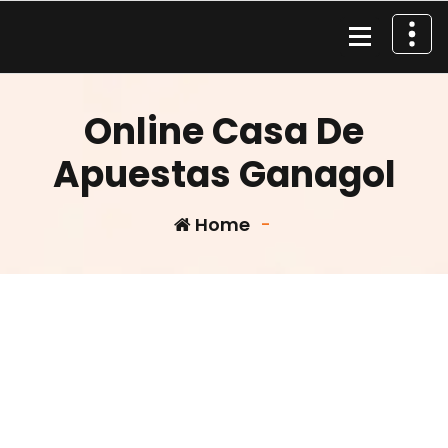
Skip
to
content
Material de Pesca
Online Casa De
Apuestas Ganagol
Home
-