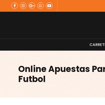
Skip
to
content
Material de Pesca
CARRET
Online Apuestas P
Futbol