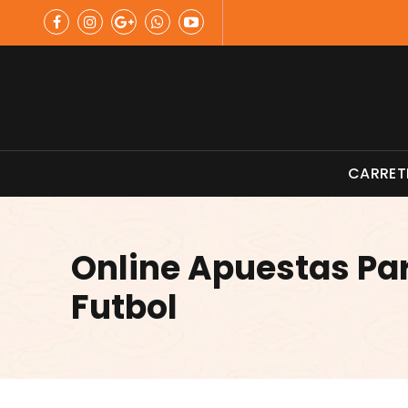
Skip
to
content
Material de Pesca
CARRET
Online Apuestas Pa
Futbol