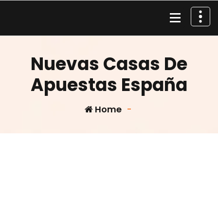
Skip
to
content
Material de Pesca
Nuevas Casas De
Apuestas España
Home
-