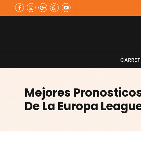
Skip
to
content
Material de Pesca
CARRET
Mejores Pronosticos
De La Europa Leagu