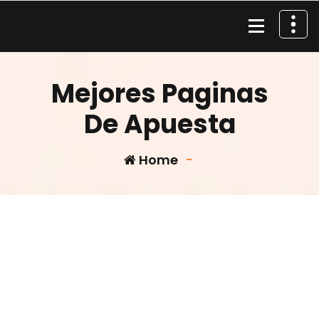
Skip
to
content
Material de Pesca
Mejores Paginas
De Apuesta
Home
-