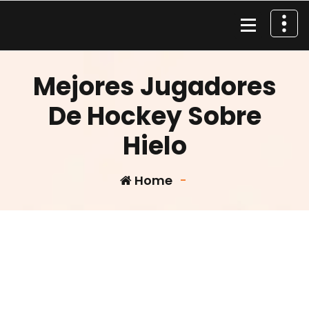
Skip
to
content
Material de Pesca
Mejores Jugadores
De Hockey Sobre
Hielo
Home
-